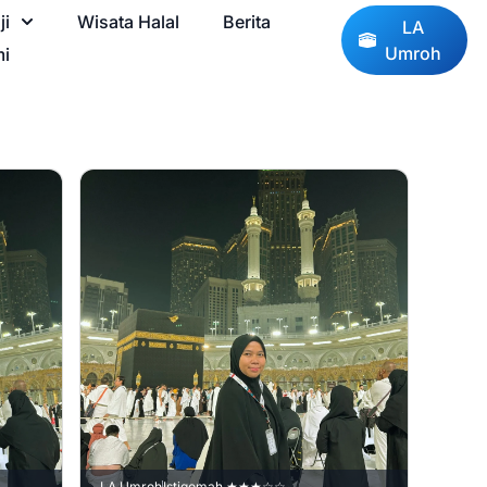
ji
Wisata Halal
Berita
LA
Umroh
mi
LA Umroh
Istiqomah ★★★☆☆