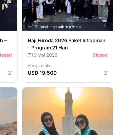
Haji Furoda
Istiqomah ★★★☆☆
h –
Haji Furoda 2026 Paket Istiqomah
– Program 21 Hari
losed
16 Mei 2026
Closed
Harga mulai:
USD 19.500