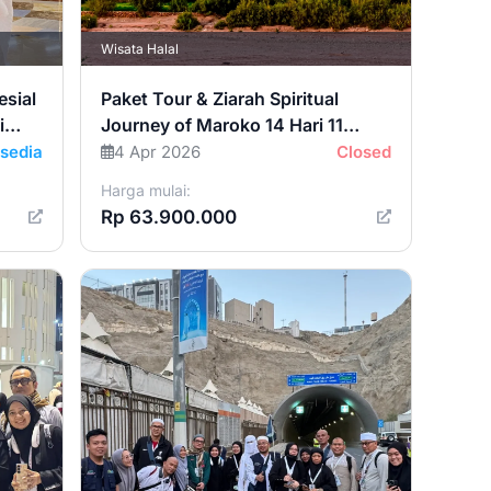
Wisata Halal
esial
Paket Tour & Ziarah Spiritual
i
Journey of Maroko 14 Hari 11
Malam
sedia
4 Apr 2026
Closed
Harga mulai:
Rp 63.900.000