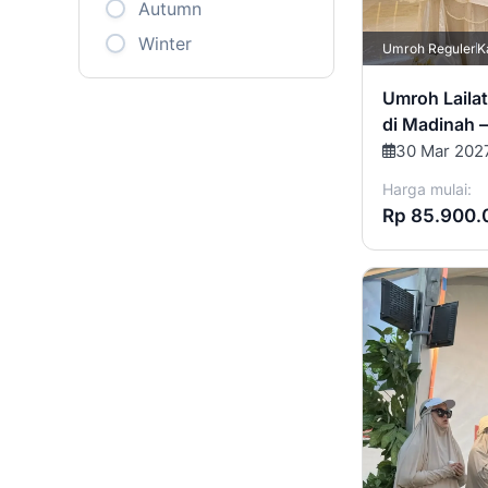
Autumn
Winter
Umroh Reguler
K
Umroh Laila
di Madinah 
30 Mar 202
Harga mulai:
Rp 85.900.