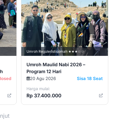
Umroh Reguler
Istiqomah ★★★☆☆
Umroh Maulid Nabi 2026 –
ch
Program 12 Hari
losed
20 Agu 2026
Sisa 18 Seat
Harga mulai:
Rp 37.400.000
njut