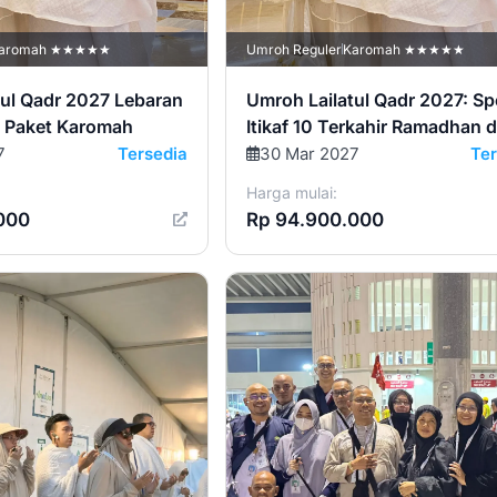
aromah ★★★★★
Umroh Reguler
Karomah ★★★★★
tul Qadr 2027 Lebaran
Umroh Lailatul Qadr 2027: Sp
– Paket Karomah
Itikaf 10 Terkahir Ramadhan d
Tanah Suci
7
Tersedia
30 Mar 2027
Ter
Harga mulai:
000
Rp 94.900.000