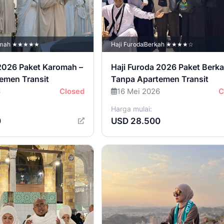
omah ★★★★★
Haji Furoda
Berkah ★★★★☆
 2026 Paket Karomah –
Haji Furoda 2026 Paket Berka
emen Transit
Tanpa Apartemen Transit
6
Closed
16 Mei 2026
C
Harga mulai:
0
USD 28.500