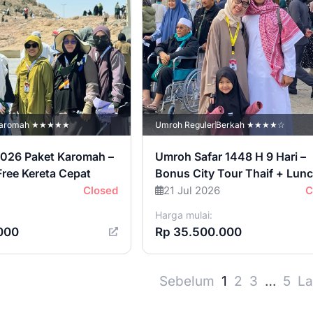
aromah ★★★★★
Umroh Reguler
Berkah ★★★★☆
2026 Paket Karomah –
Umroh Safar 1448 H 9 Hari –
Free Kereta Cepat
Bonus City Tour Thaif + Lun
Closed
21 Jul 2026
C
Harga mulai:
000
Rp 35.500.000
Sebelum
1
2
3
…
5
La