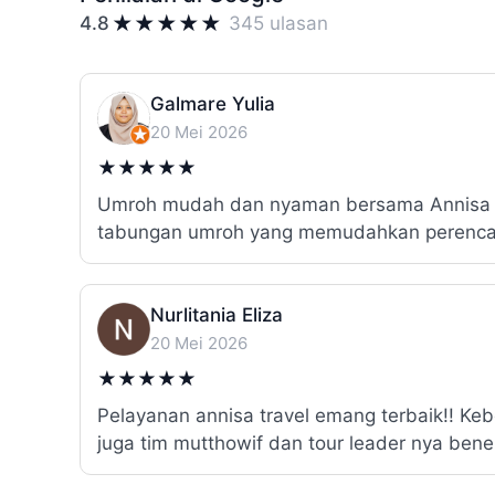
★
★
★
★
★
4.8
345 ulasan
Galmare Yulia
20 Mei 2026
★
★
★
★
★
Umroh mudah dan nyaman bersama Annisa Tr
tabungan umroh yang memudahkan perenca
Nurlitania Eliza
20 Mei 2026
★
★
★
★
★
Pelayanan annisa travel emang terbaik!! Ke
juga tim mutthowif dan tour leader nya ben