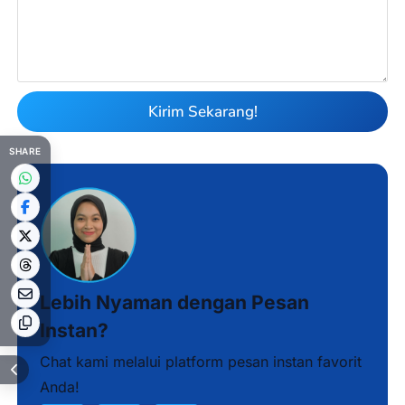
Kirim Sekarang!
SHARE
Lebih Nyaman dengan Pesan
Instan?
Chat kami melalui platform pesan instan favorit
Anda!