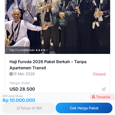
Haji Furoda
Berkah ★★★★☆
Haji Furoda 2026 Paket Berkah – Tanpa
Apartemen Transit
16 Mei 2026
Closed
Harga mulai:
USD 28.500
DP/Uang Muka
Tersedia
Rp 10.000.000
Lihat semua paket
Tanya di WA
Cek Harga Paket