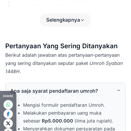
sistem (
tentative
).
11.30
Sholat Jumat/Dzuhur
di Masjid
Nabawi dan dilanjutkan makan siang.
Selengkapnya
13.00 Ziarah dalam kota Medinah
meliputi Kubah Hijau Makam Rasulullah,
Makam Baqe, Masjid Gamamah, Masjid
Pertanyaan Yang Sering Ditanyakan
Nabawi, Souq Manaqqah, Tsaqifah Bani
Saidah, dan sekitarnya.
Berikut adalah jawaban atas pertanyaan-pertanyaan
15.00 Sholat Ashar di Masjid Nabawi.
yang sering ditanyakan seputar paket
Umroh Syaban
18.00 Sholat Maghrib di Masjid Nabawi.
1448H
.
19.00 Sholat Isya di Masjid Nabawi,
kemudian lanjut makan malam di hotel.
Perbanyak kegiatan ibadah di Masjid
Apa saja syarat pendaftaran umroh?
Nabawi & istirahat.
SHARE
Mengisi formulir pendaftaran Umroh.
Melakukan pembayaran uang muka
sebesar
Rp5.000.000
(lima juta rupiah).
Menyerahkan dokumen persyaratan pada