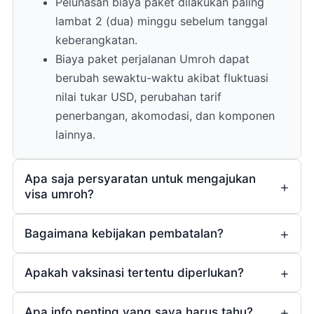
Pelunasan biaya paket dilakukan paling
lambat 2 (dua) minggu sebelum tanggal
keberangkatan.
Biaya paket perjalanan Umroh dapat
berubah sewaktu-waktu akibat fluktuasi
nilai tukar USD, perubahan tarif
penerbangan, akomodasi, dan komponen
lainnya.
Apa saja persyaratan untuk mengajukan
visa umroh?
Bagaimana kebijakan pembatalan?
Apakah vaksinasi tertentu diperlukan?
1 (satu)
bulan
Ya
Apa info penting yang saya harus tahu?