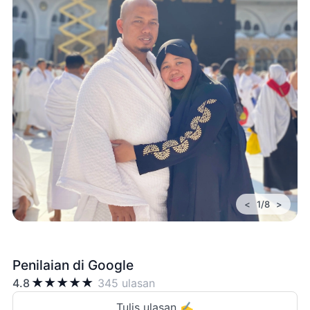
<
>
1/8
Penilaian di Google
★
★
★
★
★
4.8
345 ulasan
Tulis ulasan ✍️