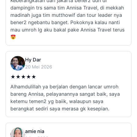
Keberangkatan dari jakarta bener2 udh di
dampingin trs sama tim Annisa Travel, di mekkah
madinah juga tim mutthowif dan tour leader nya
bener2 ngebantu banget. Pokoknya kalau nanti
mau umroh lg aku bakal pake Annisa Travel terus
Hy Dar
20 Mei 2026
★
★
★
★
★
Alhamdulillah ya berjalan dengan lancar umroh
bareng Annisa, pelayanannya sangat baik, saya
ketemu temen2 yg baiik, walaupun saya
berangkat sediri saya merasa gk kesepian.
amie nia