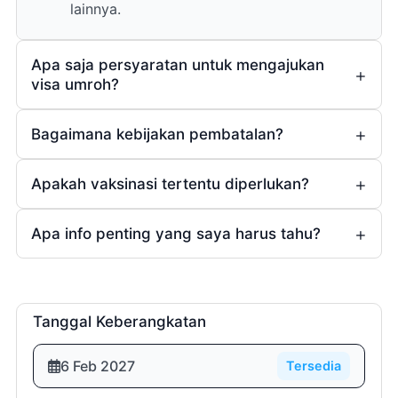
lainnya.
Apa saja persyaratan untuk mengajukan
visa umroh?
Bagaimana kebijakan pembatalan?
Apakah vaksinasi tertentu diperlukan?
1 (satu)
bulan
Ya
Apa info penting yang saya harus tahu?
(bagi yang sudah
Rp5.000.000,- (lima juta rupiah)
menikah).
3 (tiga)
Tanggal Keberangkatan
minggu
Room List
6 Feb 2027
Tersedia
Rp10.000.000,- (sepuluh juta