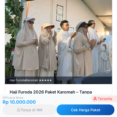
Haji Furoda
Karomah ★★★★★
Haji Furoda 2026 Paket Karomah – Tanpa
Apartemen Transit
DP/Uang Muka
Tersedia
Rp 10.000.000
16 Mei 2026
Closed
Tanya di WA
Cek Harga Paket
Harga mulai: