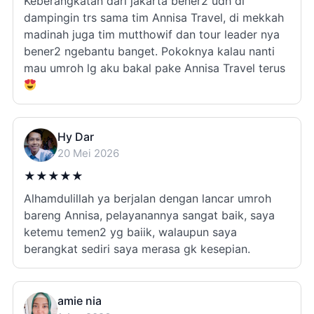
Keberangkatan dari jakarta bener2 udh di
dampingin trs sama tim Annisa Travel, di mekkah
madinah juga tim mutthowif dan tour leader nya
bener2 ngebantu banget. Pokoknya kalau nanti
mau umroh lg aku bakal pake Annisa Travel terus
Hy Dar
20 Mei 2026
★
★
★
★
★
Alhamdulillah ya berjalan dengan lancar umroh
bareng Annisa, pelayanannya sangat baik, saya
ketemu temen2 yg baiik, walaupun saya
berangkat sediri saya merasa gk kesepian.
amie nia