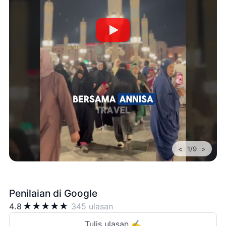
<
>
1/9
Penilaian di Google
★
★
★
★
★
4.8
345 ulasan
Tulis ulasan ✍️