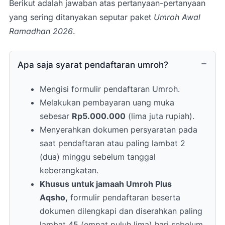
Saidah, dan sekitarnya.
Berikut adalah jawaban atas pertanyaan-pertanyaan
15.00 Sholat Ashar di Masjid Nabawi.
yang sering ditanyakan seputar paket
Umroh Awal
18.00 Sholat Maghrib di Masjid Nabawi.
Ramadhan 2026
.
19.00 Sholat Isya di Masjid Nabawi,
kemudian lanjut makan malam di hotel.
Perbanyak kegiatan ibadah di Masjid
Apa saja syarat pendaftaran umroh?
Nabawi & istirahat.
Mengisi formulir pendaftaran Umroh.
Melakukan pembayaran uang muka
sebesar
Rp5.000.000
(lima juta rupiah).
Menyerahkan dokumen persyaratan pada
saat pendaftaran atau paling lambat 2
(dua) minggu sebelum tanggal
keberangkatan.
Khusus untuk jamaah Umroh Plus
Aqsho,
formulir pendaftaran beserta
dokumen dilengkapi dan diserahkan paling
lambat 45 (empat puluh lima) hari sebelum