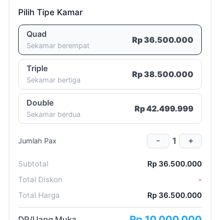
rupiah)
Pilih Tipe Kamar
2 (dua)
Quad
Rp 36.500.000
Sekamar berempat
minggu
Room List
Triple
100% (seratus persen)
Rp 38.500.000
Sekamar bertiga
Double
Rp 42.499.999
Sekamar berdua
1 (satu)
1
-
+
Jumlah Pax
Subtotal
Rp 36.500.000
Total Diskon
-
Total Harga
Rp 36.500.000
2 (dua)
Rp 10.000.000
minggu
DP/Uang Muka