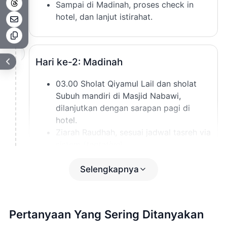
Sampai di Madinah, proses check in
hotel, dan lanjut istirahat.
2
Hari ke-2: Madinah
03.00 Sholat Qiyamul Lail dan sholat
Subuh mandiri di Masjid Nabawi,
dilanjutkan dengan sarapan pagi di
hotel.
Ziarah Raudhah, sesuai jadwal tasreh via
sistem (
tentative
).
11.30
Sholat Jumat/Dzuhur
di Masjid
Nabawi dan dilanjutkan makan siang.
Selengkapnya
13.00 Ziarah dalam kota Medinah
meliputi Kubah Hijau Makam Rasulullah,
Makam Baqe, Masjid Gamamah, Masjid
Pertanyaan Yang Sering Ditanyakan
Nabawi, Souq Manaqqah, Tsaqifah Bani