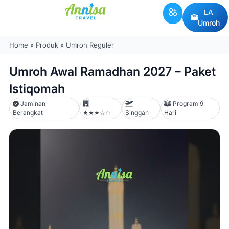
LA
Umroh
Home
»
Produk
»
Umroh Reguler
Umroh Awal Ramadhan 2027 – Paket
Istiqomah
Jaminan
Program 9
Berangkat
★★★☆☆
Singgah
Hari