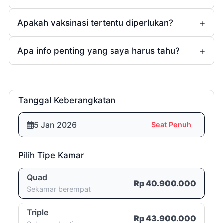
Apakah vaksinasi tertentu diperlukan?
1 (satu)
bulan
Ya
Apa info penting yang saya harus tahu?
(bagi yang sudah
Rp5.000.000,- (lima juta rupiah)
menikah).
3 (tiga)
Tanggal Keberangkatan
minggu
Room List
5 Jan 2026
Seat Penuh
Rp10.000.000,- (sepuluh juta
rupiah)
Pilih Tipe Kamar
2 (dua)
Quad
Rp 40.900.000
Sekamar berempat
minggu
Room List
Triple
100% (seratus persen)
Rp 43.900.000