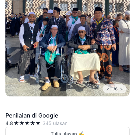
<
>
1/6
Penilaian di Google
★
★
★
★
★
4.8
345 ulasan
Tulis ulasan ✍️