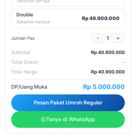
Sekamar bertiga
Double
Rp 49.900.000
Sekamar berdua
1 (satu)
1
-
+
Jumlah Pax
Subtotal
Rp 40.900.000
Total Diskon
-
Total Harga
Rp 40.900.000
2 (dua)
Rp 5.000.000
minggu
DP/Uang Muka
Pesan Paket Umroh Reguler
Tanya di WhatsApp
peak season/high
season