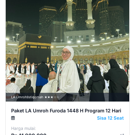
LA Umroh
Istiqomah ★★★☆☆
Paket LA Umroh Furoda 1448 H Program 12 Hari
Sisa 12 Seat
Harga mulai: