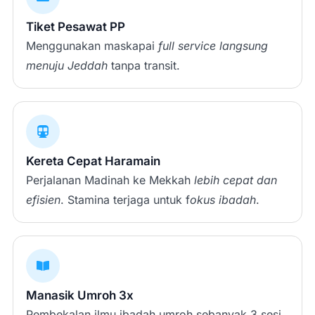
Tiket Pesawat PP
Menggunakan maskapai
full service
langsung
menuju Jeddah
tanpa transit.
Kereta Cepat Haramain
Perjalanan Madinah ke Mekkah
lebih cepat dan
efisien
. Stamina terjaga untuk f
okus ibadah
.
Manasik Umroh 3x
Pembekalan ilmu ibadah umroh sebanyak 3 sesi