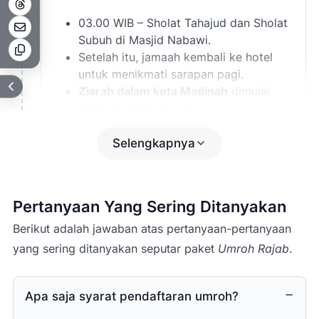
03.00 WIB – Sholat Tahajud dan Sholat
Subuh di Masjid Nabawi.
Setelah itu, jamaah kembali ke hotel
untuk menikmati sarapan pagi.
Ziarah dalam kota Madinah
dimulai
dengan mengunjungi:
Kubah Hijau (Makam Rasulullah ﷺ)
Makam Baqi’
Selengkapnya
Masjid Ghamamah
Masjid Nabawi
Souq Manaqqah
Pertanyaan Yang Sering Ditanyakan
Tsaqifah Bani Saidah
Dan area sekitar lainnya.
(Catatan:
Berikut adalah jawaban atas pertanyaan-pertanyaan
Program dapat disesuaikan
yang sering ditanyakan seputar paket
Umroh Rajab
.
dengan kondisi di lapangan.)
Ziarah Raudhah
akan dilakukan sesuai
Apa saja syarat pendaftaran umroh?
jadwal tasreh (izin kunjungan) yang
diperoleh melalui sistem resmi.