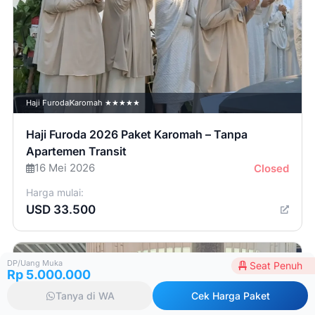
Haji Furoda
Karomah ★★★★★
Haji Furoda 2026 Paket Karomah – Tanpa
Apartemen Transit
16 Mei 2026
Closed
Harga mulai:
USD 33.500
DP/Uang Muka
Seat Penuh
Rp 5.000.000
Tanya di WA
Cek Harga Paket