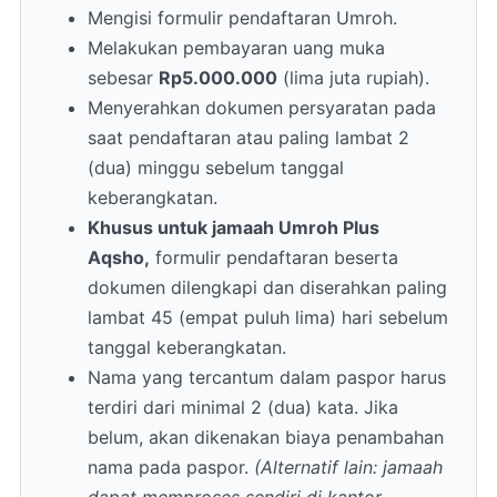
Mengisi formulir pendaftaran Umroh.
Setelah Sholat Dzuhur, jamaah kembali
ke hotel untuk makan siang.
Melakukan pembayaran uang muka
Kemudian melaksanakan Sholat Ashar,
sebesar
Rp5.000.000
(lima juta rupiah).
Maghrib, dan Isya di Masjid Nabawi.
Menyerahkan dokumen persyaratan pada
Hari ditutup dengan makan malam di
saat pendaftaran atau paling lambat 2
hotel.
(dua) minggu sebelum tanggal
keberangkatan.
Khusus untuk jamaah Umroh Plus
Aqsho,
formulir pendaftaran beserta
dokumen dilengkapi dan diserahkan paling
lambat 45 (empat puluh lima) hari sebelum
tanggal keberangkatan.
Nama yang tercantum dalam paspor harus
terdiri dari minimal 2 (dua) kata. Jika
belum, akan dikenakan biaya penambahan
nama pada paspor.
(Alternatif lain: jamaah
dapat memproses sendiri di kantor