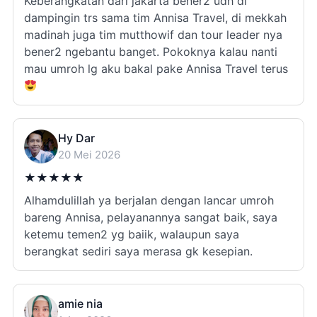
Keberangkatan dari jakarta bener2 udh di
dampingin trs sama tim Annisa Travel, di mekkah
madinah juga tim mutthowif dan tour leader nya
bener2 ngebantu banget. Pokoknya kalau nanti
mau umroh lg aku bakal pake Annisa Travel terus
Hy Dar
20 Mei 2026
★
★
★
★
★
Alhamdulillah ya berjalan dengan lancar umroh
bareng Annisa, pelayanannya sangat baik, saya
ketemu temen2 yg baiik, walaupun saya
berangkat sediri saya merasa gk kesepian.
amie nia