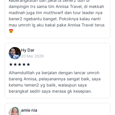
Keberangkatan dari jakarta bener2 udh di
dampingin trs sama tim Annisa Travel, di mekkah
madinah juga tim mutthowif dan tour leader nya
bener2 ngebantu banget. Pokoknya kalau nanti
mau umroh lg aku bakal pake Annisa Travel terus
Hy Dar
20 Mei 2026
★
★
★
★
★
Alhamdulillah ya berjalan dengan lancar umroh
bareng Annisa, pelayanannya sangat baik, saya
ketemu temen2 yg baiik, walaupun saya
berangkat sediri saya merasa gk kesepian.
amie nia