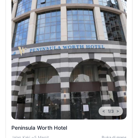
<
>
1/3
Peninsula Worth Hotel
Jalan Kaki ~5 Menit
Buka di maps