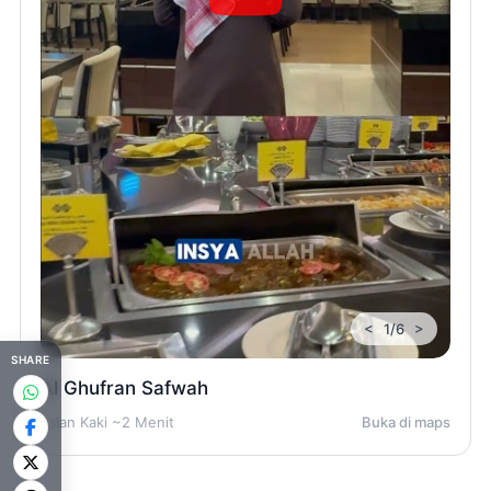
<
>
1/6
SHARE
Al Ghufran Safwah
Jalan Kaki ~2 Menit
Buka di maps