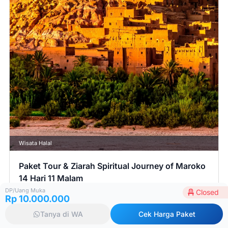
Wisata Halal
Paket Tour & Ziarah Spiritual Journey of Maroko
14 Hari 11 Malam
4 Apr 2026
Closed
DP/Uang Muka
Closed
Rp 10.000.000
Harga mulai:
Tanya di WA
Cek Harga Paket
Rp 63.900.000