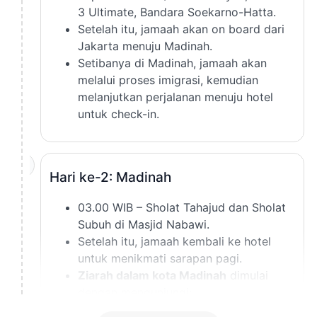
3 Ultimate, Bandara Soekarno-Hatta.
Setelah itu, jamaah akan on board dari
Jakarta menuju Madinah.
Setibanya di Madinah, jamaah akan
melalui proses imigrasi, kemudian
melanjutkan perjalanan menuju hotel
untuk check-in.
2
Hari ke-2: Madinah
03.00 WIB – Sholat Tahajud dan Sholat
Subuh di Masjid Nabawi.
Setelah itu, jamaah kembali ke hotel
untuk menikmati sarapan pagi.
Ziarah dalam kota Madinah
dimulai
dengan mengunjungi:
Kubah Hijau (Makam Rasulullah ﷺ)