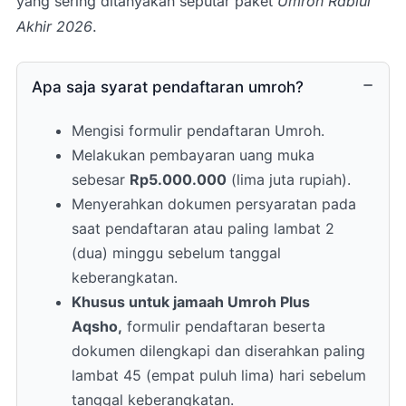
yang sering ditanyakan seputar paket
Umroh Rabiul
18.00 Sholat Maghrib di Masjid Nabawi.
Akhir 2026
.
19.00 Sholat Isya di Masjid Nabawi,
kemudian lanjut makan malam di hotel.
Perbanyak kegiatan ibadah di Masjid
Apa saja syarat pendaftaran umroh?
Nabawi & istirahat.
Mengisi formulir pendaftaran Umroh.
Melakukan pembayaran uang muka
sebesar
Rp5.000.000
(lima juta rupiah).
Menyerahkan dokumen persyaratan pada
saat pendaftaran atau paling lambat 2
(dua) minggu sebelum tanggal
keberangkatan.
Khusus untuk jamaah Umroh Plus
Aqsho,
formulir pendaftaran beserta
dokumen dilengkapi dan diserahkan paling
lambat 45 (empat puluh lima) hari sebelum
tanggal keberangkatan.