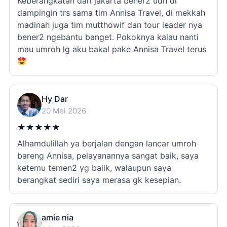
Keberangkatan dari jakarta bener2 udh di
dampingin trs sama tim Annisa Travel, di mekkah
madinah juga tim mutthowif dan tour leader nya
bener2 ngebantu banget. Pokoknya kalau nanti
mau umroh lg aku bakal pake Annisa Travel terus
Hy Dar
20 Mei 2026
★
★
★
★
★
Alhamdulillah ya berjalan dengan lancar umroh
bareng Annisa, pelayanannya sangat baik, saya
ketemu temen2 yg baiik, walaupun saya
berangkat sediri saya merasa gk kesepian.
amie nia