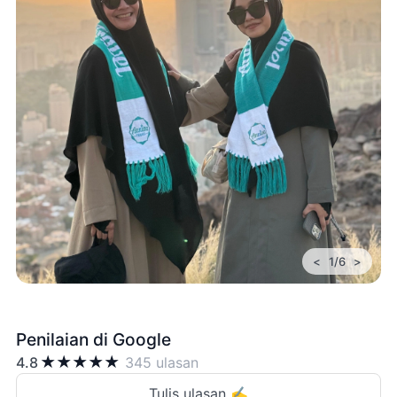
<
>
1/6
Penilaian di Google
★
★
★
★
★
4.8
345 ulasan
Tulis ulasan ✍️