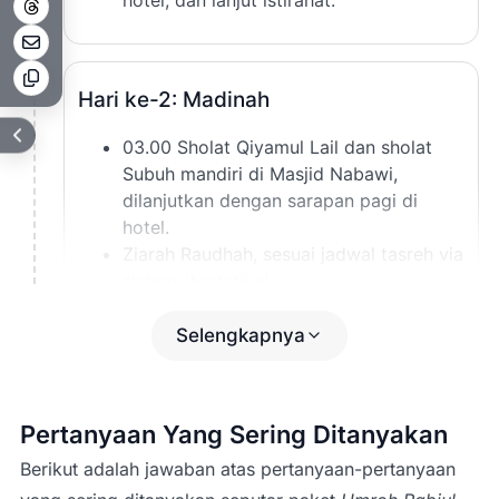
2
Hari ke-2: Madinah
03.00 Sholat Qiyamul Lail dan sholat
Subuh mandiri di Masjid Nabawi,
dilanjutkan dengan sarapan pagi di
hotel.
Ziarah Raudhah, sesuai jadwal tasreh via
sistem (
tentative
).
11.30
Sholat Jumat/Dzuhur
di Masjid
Nabawi dan dilanjutkan makan siang.
Selengkapnya
13.00 Ziarah dalam kota Medinah
meliputi Kubah Hijau Makam Rasulullah,
Makam Baqe, Masjid Gamamah, Masjid
Pertanyaan Yang Sering Ditanyakan
Nabawi, Souq Manaqqah, Tsaqifah Bani
Saidah, dan sekitarnya.
Berikut adalah jawaban atas pertanyaan-pertanyaan
15.00 Sholat Ashar di Masjid Nabawi.