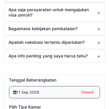
Apa saja persyaratan untuk mengajukan
visa umroh?
Bagaimana kebijakan pembatalan?
Apakah vaksinasi tertentu diperlukan?
1 (satu)
bulan
Ya
Apa info penting yang saya harus tahu?
(bagi yang sudah
Rp5.000.000,- (lima juta rupiah)
menikah).
3 (tiga)
Tanggal Keberangkatan
minggu
Room List
11 Sep 2026
Closed
Rp10.000.000,- (sepuluh juta
rupiah)
Pilih Tipe Kamar