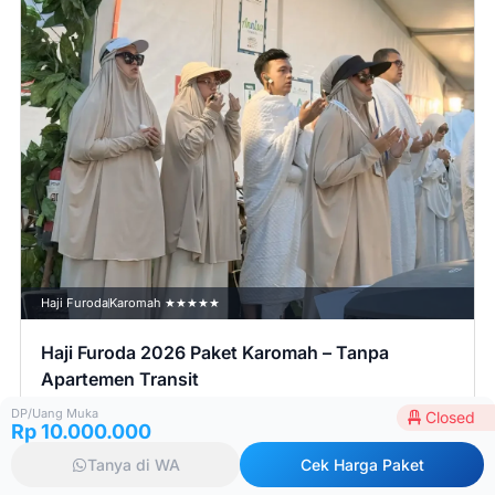
Haji Furoda
Karomah ★★★★★
Haji Furoda 2026 Paket Karomah – Tanpa
Apartemen Transit
16 Mei 2026
Closed
DP/Uang Muka
Closed
Rp 10.000.000
Harga mulai:
Tanya di WA
Cek Harga Paket
USD 33.500