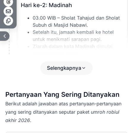
2
Hari ke-2: Madinah
03.00 WIB – Sholat Tahajud dan Sholat
Subuh di Masjid Nabawi.
Setelah itu, jamaah kembali ke hotel
untuk menikmati sarapan pagi.
Ziarah dalam kota Madinah
dimulai
dengan mengunjungi:
Kubah Hijau (Makam Rasulullah ﷺ)
Makam Baqi’
Selengkapnya
Masjid Ghamamah
Masjid Nabawi
Souq Manaqqah
Pertanyaan Yang Sering Ditanyakan
Tsaqifah Bani Saidah
Dan area sekitar lainnya.
(Catatan:
Berikut adalah jawaban atas pertanyaan-pertanyaan
Program dapat disesuaikan
yang sering ditanyakan seputar paket
umroh robiul
dengan kondisi di lapangan.)
akhir 2026
.
Ziarah Raudhah
akan dilakukan sesuai
jadwal tasreh (izin kunjungan) yang