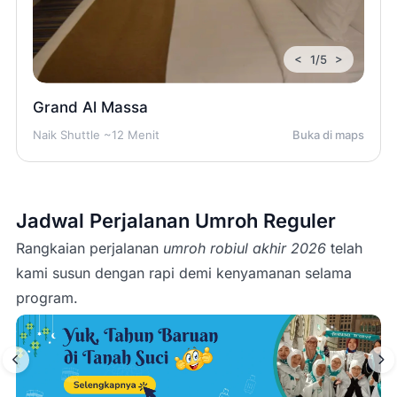
<
>
1/5
Grand Al Massa
Naik Shuttle ~12 Menit
Buka di maps
Jadwal Perjalanan Umroh Reguler
Rangkaian perjalanan
umroh robiul akhir 2026
telah
kami susun dengan rapi demi kenyamanan selama
program.