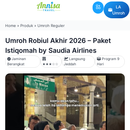
LA
Umroh
Home
»
Produk
»
Umroh Reguler
Umroh Robiul Akhir 2026 – Paket
Istiqomah by Saudia Airlines
Jaminan
Langsung
Program 9
Berangkat
★★★☆☆
Jeddah
Hari