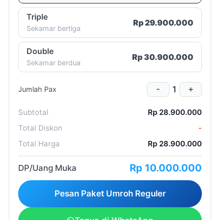
Room List
Triple
100% (seratus persen)
Rp 29.900.000
Sekamar bertiga
Double
Rp 30.900.000
Sekamar berdua
1 (satu)
1
-
+
Jumlah Pax
Subtotal
Rp 28.900.000
Total Diskon
-
Total Harga
Rp 28.900.000
2 (dua)
Rp 10.000.000
minggu
DP/Uang Muka
Pesan Paket Umroh Reguler