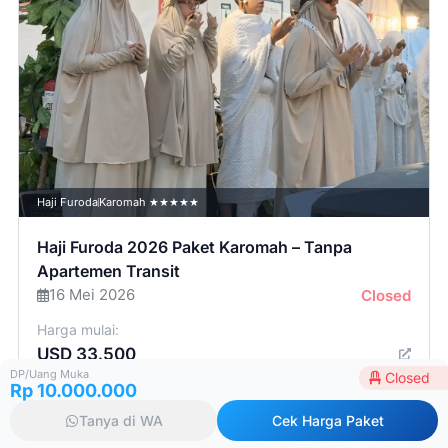
Haji Furoda
Karomah ★★★★★
Haji Furoda 2026 Paket Karomah – Tanpa
Apartemen Transit
16 Mei 2026
Closed
Harga mulai:
USD 33.500
DP/Uang Muka
Closed
Rp 10.000.000
Tanya di WA
Cek Harga Paket