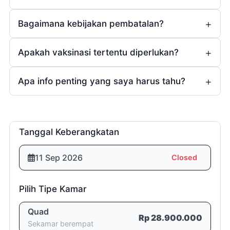
Bagaimana kebijakan pembatalan?
Apakah vaksinasi tertentu diperlukan?
1 (satu)
bulan
Ya
Apa info penting yang saya harus tahu?
(bagi yang sudah
Rp5.000.000,- (lima juta rupiah)
menikah).
3 (tiga)
Tanggal Keberangkatan
minggu
Room List
11 Sep 2026
Closed
Rp10.000.000,- (sepuluh juta
rupiah)
Pilih Tipe Kamar
2 (dua)
Quad
Rp 28.900.000
Sekamar berempat
minggu