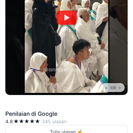
<
>
1/8
Penilaian di Google
★
★
★
★
★
4.8
345 ulasan
Tulis ulasan ✍️