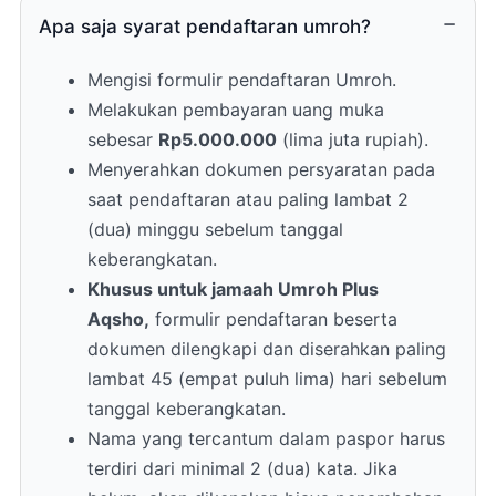
diperoleh melalui sistem resmi.
Apa saja syarat pendaftaran umroh?
Setelah Sholat Dzuhur, jamaah kembali
ke hotel untuk makan siang.
Mengisi formulir pendaftaran Umroh.
Kemudian melaksanakan Sholat Ashar,
Melakukan pembayaran uang muka
Maghrib, dan Isya di Masjid Nabawi.
sebesar
Rp5.000.000
(lima juta rupiah).
Hari ditutup dengan makan malam di
Menyerahkan dokumen persyaratan pada
hotel.
saat pendaftaran atau paling lambat 2
(dua) minggu sebelum tanggal
keberangkatan.
Khusus untuk jamaah Umroh Plus
Aqsho,
formulir pendaftaran beserta
dokumen dilengkapi dan diserahkan paling
lambat 45 (empat puluh lima) hari sebelum
tanggal keberangkatan.
Nama yang tercantum dalam paspor harus
terdiri dari minimal 2 (dua) kata. Jika