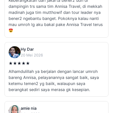
Keberangkatan dari jakarta bener2 udh di
dampingin trs sama tim Annisa Travel, di mekkah
madinah juga tim mutthowif dan tour leader nya
bener2 ngebantu banget. Pokoknya kalau nanti
mau umroh lg aku bakal pake Annisa Travel terus
Hy Dar
20 Mei 2026
★
★
★
★
★
Alhamdulillah ya berjalan dengan lancar umroh
bareng Annisa, pelayanannya sangat baik, saya
ketemu temen2 yg baiik, walaupun saya
berangkat sediri saya merasa gk kesepian.
amie nia