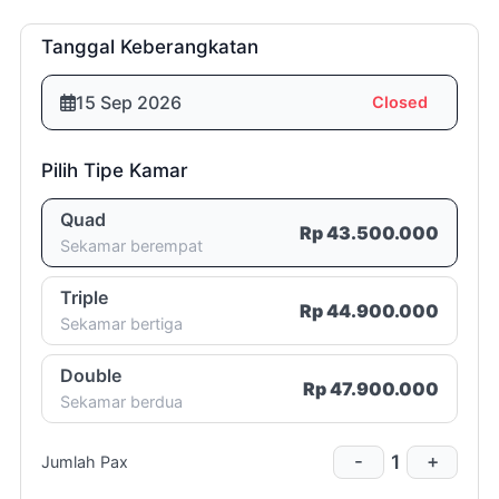
menikah).
3 (tiga)
Tanggal Keberangkatan
minggu
Room List
15 Sep 2026
Closed
Rp10.000.000,- (sepuluh juta
rupiah)
Pilih Tipe Kamar
2 (dua)
Quad
Rp 43.500.000
Sekamar berempat
minggu
Room List
Triple
100% (seratus persen)
Rp 44.900.000
Sekamar bertiga
Double
Rp 47.900.000
Sekamar berdua
1 (satu)
1
-
+
Jumlah Pax