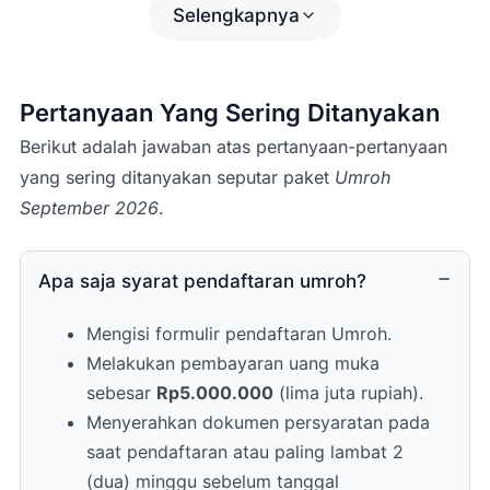
Makam Baqi’
Selengkapnya
Masjid Ghamamah
Masjid Nabawi
Souq Manaqqah
Pertanyaan Yang Sering Ditanyakan
Tsaqifah Bani Saidah
Dan area sekitar lainnya.
(Catatan:
Berikut adalah jawaban atas pertanyaan-pertanyaan
Program dapat disesuaikan
yang sering ditanyakan seputar paket
Umroh
dengan kondisi di lapangan.)
September 2026
.
Ziarah Raudhah
akan dilakukan sesuai
jadwal tasreh (izin kunjungan) yang
diperoleh melalui sistem resmi.
Apa saja syarat pendaftaran umroh?
Setelah Sholat Dzuhur, jamaah kembali
ke hotel untuk makan siang.
Mengisi formulir pendaftaran Umroh.
Kemudian melaksanakan Sholat Ashar,
Melakukan pembayaran uang muka
Maghrib, dan Isya di Masjid Nabawi.
sebesar
Rp5.000.000
(lima juta rupiah).
Hari ditutup dengan makan malam di
Menyerahkan dokumen persyaratan pada
hotel.
saat pendaftaran atau paling lambat 2
(dua) minggu sebelum tanggal