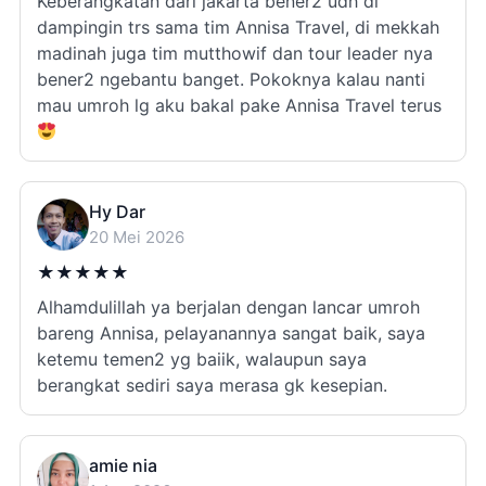
Keberangkatan dari jakarta bener2 udh di
dampingin trs sama tim Annisa Travel, di mekkah
madinah juga tim mutthowif dan tour leader nya
bener2 ngebantu banget. Pokoknya kalau nanti
mau umroh lg aku bakal pake Annisa Travel terus
Hy Dar
20 Mei 2026
★
★
★
★
★
Alhamdulillah ya berjalan dengan lancar umroh
bareng Annisa, pelayanannya sangat baik, saya
ketemu temen2 yg baiik, walaupun saya
berangkat sediri saya merasa gk kesepian.
amie nia