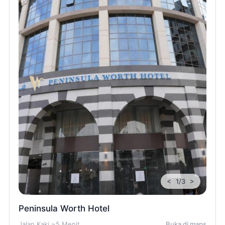
<
>
1/3
Peninsula Worth Hotel
Jalan Kaki ~5 Menit
Buka di maps