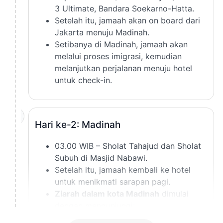
3 Ultimate, Bandara Soekarno-Hatta.
Setelah itu, jamaah akan on board dari
Jakarta menuju Madinah.
Setibanya di Madinah, jamaah akan
melalui proses imigrasi, kemudian
melanjutkan perjalanan menuju hotel
untuk check-in.
2
Hari ke-2: Madinah
03.00 WIB – Sholat Tahajud dan Sholat
Subuh di Masjid Nabawi.
Setelah itu, jamaah kembali ke hotel
untuk menikmati sarapan pagi.
Ziarah dalam kota Madinah
dimulai
dengan mengunjungi:
Kubah Hijau (Makam Rasulullah ﷺ)