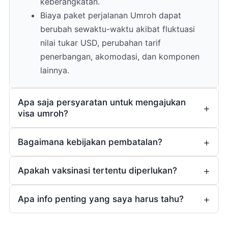
keberangkatan.
Biaya paket perjalanan Umroh dapat
berubah sewaktu-waktu akibat fluktuasi
nilai tukar USD, perubahan tarif
penerbangan, akomodasi, dan komponen
lainnya.
Apa saja persyaratan untuk mengajukan
visa umroh?
Bagaimana kebijakan pembatalan?
Apakah vaksinasi tertentu diperlukan?
1 (satu)
bulan
Ya
Apa info penting yang saya harus tahu?
(bagi yang sudah
Rp5.000.000,- (lima juta rupiah)