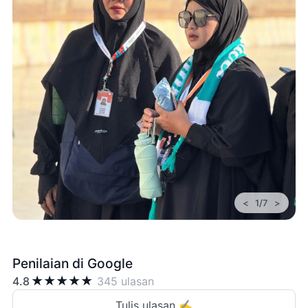
<
>
1/7
Penilaian di Google
★
★
★
★
★
4.8
345 ulasan
Tulis ulasan ✍️