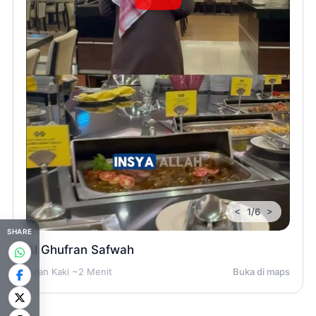
<
>
1/6
SHARE
Al Ghufran Safwah
Jalan Kaki ~2 Menit
Buka di maps