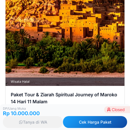
Wisata Halal
Paket Tour & Ziarah Spiritual Journey of Maroko
14 Hari 11 Malam
4 Apr 2026
Closed
DP/Uang Muka
Closed
Rp 10.000.000
Harga mulai:
Tanya di WA
Cek Harga Paket
Rp 63.900.000