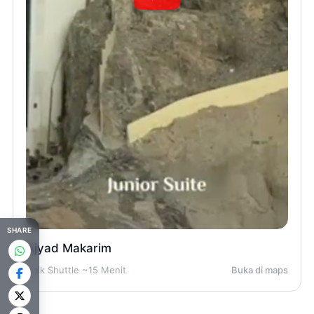
SHARE
Ajyad Makarim
Naik Shuttle ~15 Menit
Buka di maps