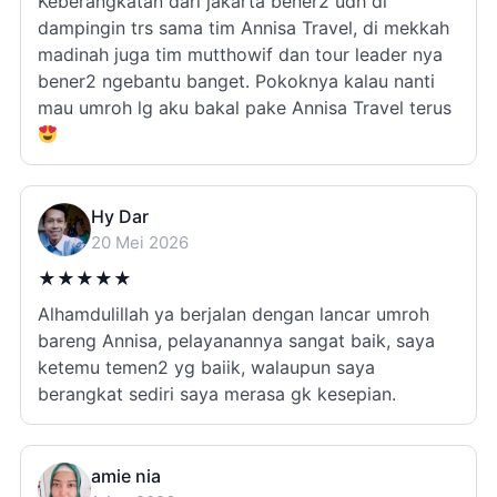
Keberangkatan dari jakarta bener2 udh di
dampingin trs sama tim Annisa Travel, di mekkah
madinah juga tim mutthowif dan tour leader nya
bener2 ngebantu banget. Pokoknya kalau nanti
mau umroh lg aku bakal pake Annisa Travel terus
Hy Dar
20 Mei 2026
★
★
★
★
★
Alhamdulillah ya berjalan dengan lancar umroh
bareng Annisa, pelayanannya sangat baik, saya
ketemu temen2 yg baiik, walaupun saya
berangkat sediri saya merasa gk kesepian.
amie nia