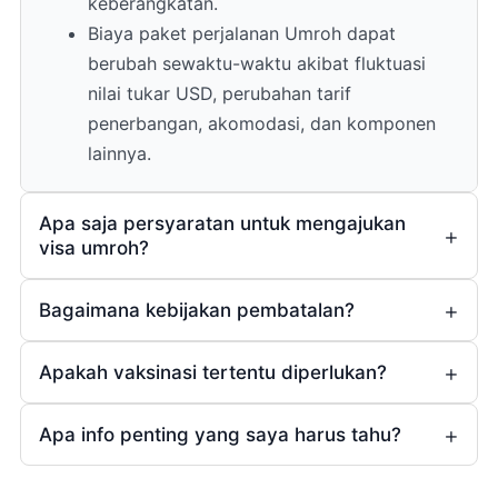
keberangkatan.
Biaya paket perjalanan Umroh dapat
berubah sewaktu-waktu akibat fluktuasi
nilai tukar USD, perubahan tarif
penerbangan, akomodasi, dan komponen
lainnya.
Apa saja persyaratan untuk mengajukan
visa umroh?
Bagaimana kebijakan pembatalan?
Apakah vaksinasi tertentu diperlukan?
1 (satu)
bulan
Ya
Apa info penting yang saya harus tahu?
(bagi yang sudah
Rp5.000.000,- (lima juta rupiah)