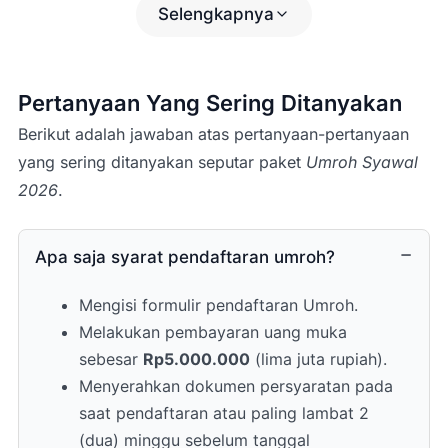
Makam Baqi’
Selengkapnya
Masjid Ghamamah
Masjid Nabawi
Souq Manaqqah
Pertanyaan Yang Sering Ditanyakan
Tsaqifah Bani Saidah
Dan area sekitar lainnya.
(Catatan:
Berikut adalah jawaban atas pertanyaan-pertanyaan
Program dapat disesuaikan
yang sering ditanyakan seputar paket
Umroh Syawal
dengan kondisi di lapangan.)
2026
.
Ziarah Raudhah
akan dilakukan sesuai
jadwal tasreh (izin kunjungan) yang
diperoleh melalui sistem resmi.
Apa saja syarat pendaftaran umroh?
Setelah Sholat Dzuhur, jamaah kembali
ke hotel untuk makan siang.
Mengisi formulir pendaftaran Umroh.
Kemudian melaksanakan Sholat Ashar,
Melakukan pembayaran uang muka
Maghrib, dan Isya di Masjid Nabawi.
sebesar
Rp5.000.000
(lima juta rupiah).
Hari ditutup dengan makan malam di
Menyerahkan dokumen persyaratan pada
hotel.
saat pendaftaran atau paling lambat 2
(dua) minggu sebelum tanggal