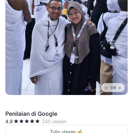
<
>
1/9
Penilaian di Google
★
★
★
★
★
4.8
345 ulasan
Tulis ulasan ✍️