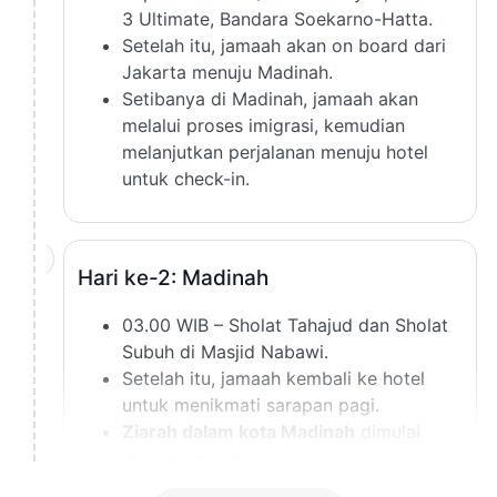
3 Ultimate, Bandara Soekarno-Hatta.
Setelah itu, jamaah akan on board dari
Jakarta menuju Madinah.
Setibanya di Madinah, jamaah akan
melalui proses imigrasi, kemudian
melanjutkan perjalanan menuju hotel
untuk check-in.
2
Hari ke-2: Madinah
03.00 WIB – Sholat Tahajud dan Sholat
Subuh di Masjid Nabawi.
Setelah itu, jamaah kembali ke hotel
untuk menikmati sarapan pagi.
Ziarah dalam kota Madinah
dimulai
dengan mengunjungi:
Kubah Hijau (Makam Rasulullah ﷺ)