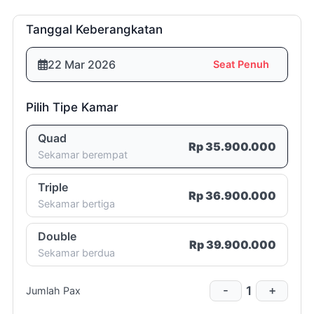
menikah).
3 (tiga)
Tanggal Keberangkatan
minggu
Room List
22 Mar 2026
Seat Penuh
Rp10.000.000,- (sepuluh juta
rupiah)
Pilih Tipe Kamar
2 (dua)
Quad
Rp 35.900.000
Sekamar berempat
minggu
Room List
Triple
100% (seratus persen)
Rp 36.900.000
Sekamar bertiga
Double
Rp 39.900.000
Sekamar berdua
1 (satu)
1
-
+
Jumlah Pax