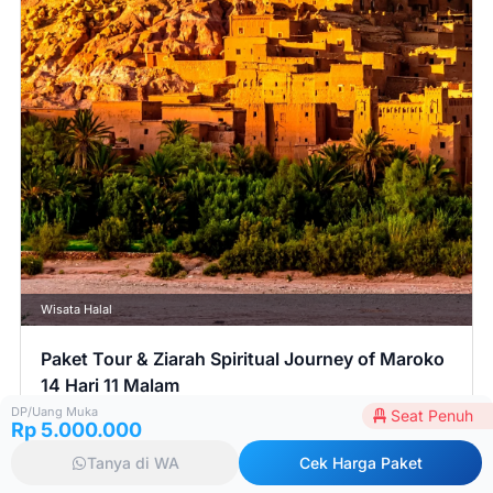
Wisata Halal
Paket Tour & Ziarah Spiritual Journey of Maroko
14 Hari 11 Malam
4 Apr 2026
Closed
DP/Uang Muka
Seat Penuh
Rp 5.000.000
Harga mulai:
Tanya di WA
Cek Harga Paket
Rp 63.900.000