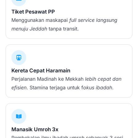
Tiket Pesawat PP
Menggunakan maskapai
full service
langsung
menuju Jeddah
tanpa transit.
Kereta Cepat Haramain
Perjalanan Madinah ke Mekkah
lebih cepat dan
efisien
. Stamina terjaga untuk f
okus ibadah
.
Manasik Umroh 3x
Pembekalan ilmu ibadah umroh sebanyak 3 sesi