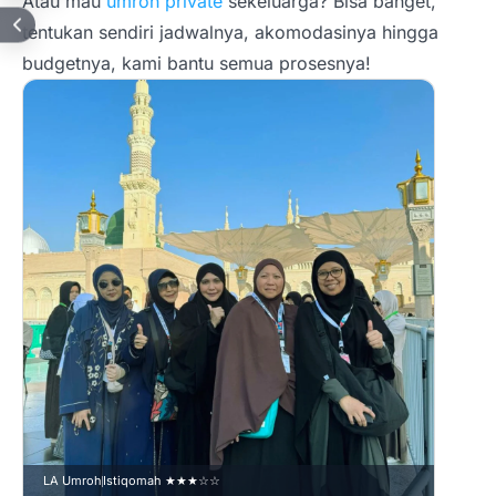
Atau mau
umroh private
sekeluarga? Bisa banget,
tentukan sendiri jadwalnya, akomodasinya hingga
budgetnya, kami bantu semua prosesnya!
LA Um
Pake
Hari
Harga
Rp 1
LA Umroh
Istiqomah ★★★☆☆