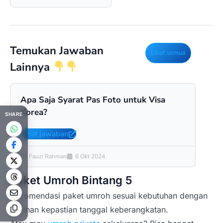
Temukan Jawaban
Lihat semua
Lainnya
Apa Saja Syarat Pas Foto untuk Visa
Apa
Korea?
Unt
SHARE
Lihat jawaban
Liha
Fauzi Rahman
6 Okt 2024
Fa
Paket Umroh Bintang 5
Rekomendasi paket umroh sesuai kebutuhan dengan
jaminan kepastian tanggal keberangkatan.