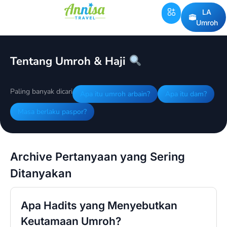
LA
Umroh
Tentang Umroh & Haji
Paling banyak dicari
Apa itu umroh arbain?
Apa itu dam?
Masa berlaku paspor?
Archive Pertanyaan yang Sering
Ditanyakan
Apa Hadits yang Menyebutkan
Keutamaan Umroh?