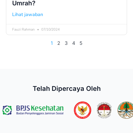
Umrah?
Lihat jawaban
Fauzi Rahman
07/10/2024
1
2
3
4
5
Telah Dipercaya Oleh