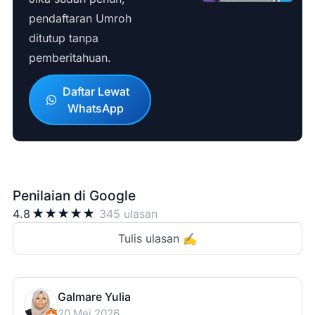
pendaftaran Umroh
ditutup tanpa
pemberitahuan.
Daftar Lewat
WhatsApp
Penilaian di Google
★
★
★
★
★
4.8
345 ulasan
Tulis ulasan ✍️
Galmare Yulia
20 Mei 2026