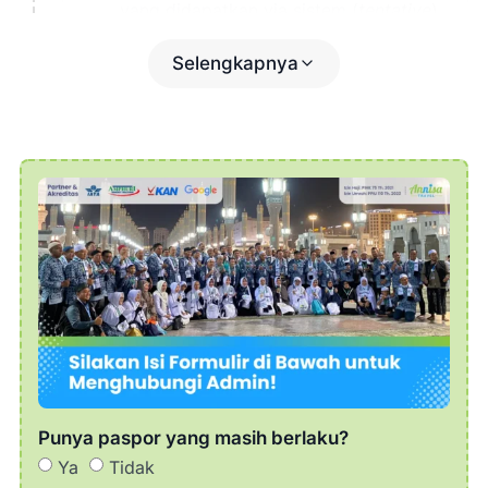
yang didapatkan via sistem (
tentative
).
11.30 Sholat Dzuhur di Masjid Nabawi
dan dilanjutkan makan siang.
Selengkapnya
13.00 Ziarah dalam kota Medinah
meliputi Kubah Hijau Makam Rasulullah,
Makam Baqe, Masjid Gamamah, Masjid
Nabawi, Souq Manaqqah, Tsaqifah Bani
Saidah, dan sekitarnya.
15.00 Sholat Ashar di Masjid Nabawi.
18.00 Sholat Maghrib di Masjid Nabawi.
19.00 Sholat Isya di Masjid Nabawi,
kemudian lanjut makan malam di hotel.
Perbanyak kegiatan ibadah di Masjid
Nabawi & istirahat.
Punya paspor yang masih berlaku?
Ya
Tidak