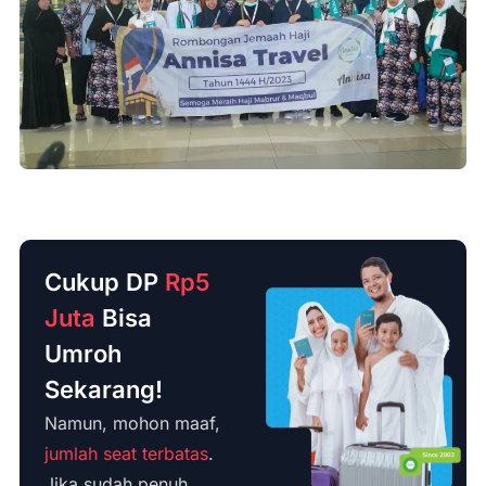
Cukup DP
Rp5
Juta
Bisa
Umroh
Sekarang!
Namun, mohon maaf,
jumlah seat terbatas
.
Jika sudah penuh,