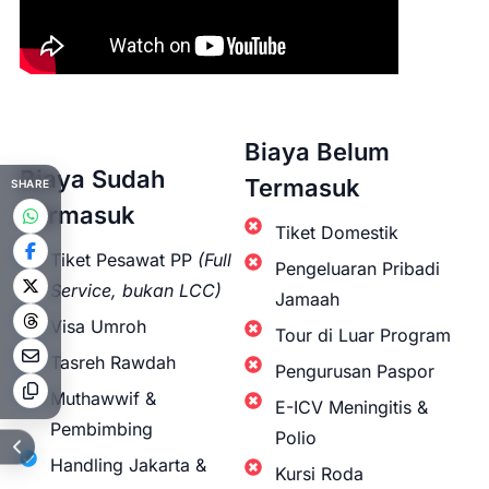
Biaya Belum
Biaya Sudah
Termasuk
SHARE
Termasuk
Tiket Domestik
Tiket Pesawat PP
(Full
Pengeluaran Pribadi
Service, bukan LCC)
Jamaah
Visa Umroh
Tour di Luar Program
Tasreh Rawdah
Pengurusan Paspor
Muthawwif &
E-ICV Meningitis &
Pembimbing
Polio
Handling Jakarta &
Kursi Roda