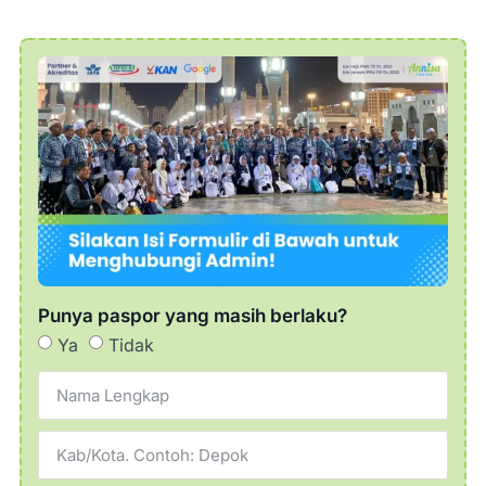
Souq Manaqqah
Tsaqifah Bani Saidah
Dan area sekitar lainnya.
(Catatan:
Program dapat disesuaikan
dengan kondisi di lapangan.)
Ziarah Raudhah
akan dilakukan sesuai
jadwal tasreh (izin kunjungan) yang
diperoleh melalui sistem resmi.
Setelah Sholat Dzuhur, jamaah kembali
ke hotel untuk makan siang.
Kemudian melaksanakan Sholat Ashar,
Maghrib, dan Isya di Masjid Nabawi.
Punya paspor yang masih berlaku?
Hari ditutup dengan makan malam di
Ya
Tidak
hotel.