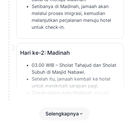
Setibanya di Madinah, jamaah akan
melalui proses imigrasi, kemudian
melanjutkan perjalanan menuju hotel
untuk check-in.
2
Hari ke-2: Madinah
03.00 WIB – Sholat Tahajud dan Sholat
Subuh di Masjid Nabawi.
Setelah itu, jamaah kembali ke hotel
untuk menikmati sarapan pagi.
Ziarah dalam kota Madinah
dimulai
dengan mengunjungi:
Kubah Hijau (Makam Rasulullah ﷺ)
Makam Baqi’
Selengkapnya
Masjid Ghamamah
Masjid Nabawi