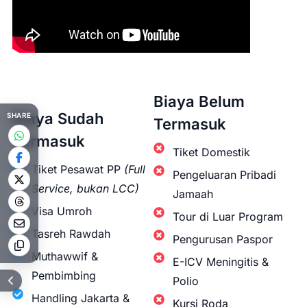
Biaya Belum
Biaya Sudah
SHARE
Termasuk
Termasuk
Tiket Domestik
Tiket Pesawat PP
(Full
Pengeluaran Pribadi
Service, bukan LCC)
Jamaah
Visa Umroh
Tour di Luar Program
Tasreh Rawdah
Pengurusan Paspor
Muthawwif &
E-ICV Meningitis &
Pembimbing
Polio
Handling Jakarta &
Kursi Roda