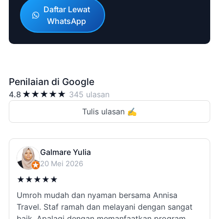
Daftar Lewat
WhatsApp
Penilaian di Google
★
★
★
★
★
4.8
345 ulasan
Tulis ulasan ✍️
Galmare Yulia
20 Mei 2026
★
★
★
★
★
Umroh mudah dan nyaman bersama Annisa
Travel. Staf ramah dan melayani dengan sangat
baik. Apalagi dengan memanfaatkan program