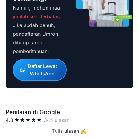
Namun, mohon maaf,
jumlah seat terbatas
.
Jika sudah penuh,
pendaftaran Umroh
ditutup tanpa
pemberitahuan.
Daftar Lewat
WhatsApp
Penilaian di Google
★
★
★
★
★
4.8
345 ulasan
Tulis ulasan ✍️