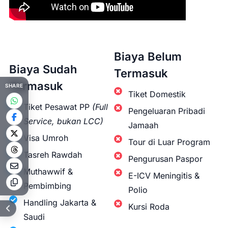
Biaya Belum
Biaya Sudah
Termasuk
Termasuk
SHARE
Tiket Domestik
Tiket Pesawat PP
(Full
Pengeluaran Pribadi
Service, bukan LCC)
Jamaah
Visa Umroh
Tour di Luar Program
Tasreh Rawdah
Pengurusan Paspor
Muthawwif &
E-ICV Meningitis &
Pembimbing
Polio
Handling Jakarta &
Kursi Roda
Saudi