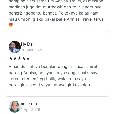
dampingin trs sama tim Annisa Travel, di mekkah
madinah juga tim mutthowif dan tour leader nya
bener2 ngebantu banget. Pokoknya kalau nanti
mau umroh lg aku bakal pake Annisa Travel terus
Hy Dar
20 Mei 2026
★
★
★
★
★
Alhamdulillah ya berjalan dengan lancar umroh
bareng Annisa, pelayanannya sangat baik, saya
ketemu temen2 yg baiik, walaupun saya
berangkat sediri saya merasa gk kesepian.
amie nia
1 Apr 2026