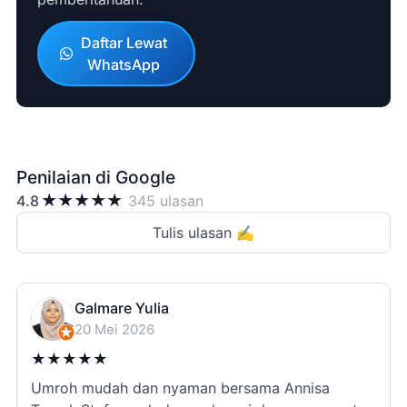
Daftar Lewat
WhatsApp
Penilaian di Google
★
★
★
★
★
4.8
345 ulasan
Tulis ulasan ✍️
Galmare Yulia
20 Mei 2026
★
★
★
★
★
Umroh mudah dan nyaman bersama Annisa