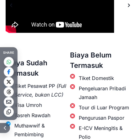
SHARE
Biaya Belum
Biaya Sudah
Termasuk
Termasuk
Tiket Domestik
Tiket Pesawat PP
(Full
Pengeluaran Pribadi
Service, bukan LCC)
Jamaah
Visa Umroh
Tour di Luar Program
Tasreh Rawdah
Pengurusan Paspor
Muthawwif &
E-ICV Meningitis &
Pembimbing
Polio