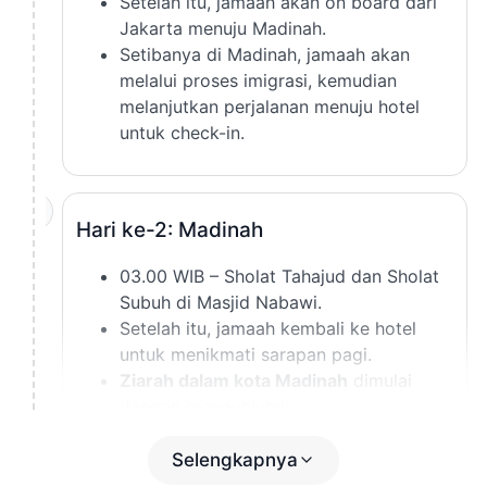
Setelah itu, jamaah akan on board dari
Jakarta menuju Madinah.
Setibanya di Madinah, jamaah akan
melalui proses imigrasi, kemudian
melanjutkan perjalanan menuju hotel
untuk check-in.
2
Hari ke-2: Madinah
03.00 WIB – Sholat Tahajud dan Sholat
Subuh di Masjid Nabawi.
Setelah itu, jamaah kembali ke hotel
untuk menikmati sarapan pagi.
Ziarah dalam kota Madinah
dimulai
dengan mengunjungi:
Kubah Hijau (Makam Rasulullah ﷺ)
Makam Baqi’
Selengkapnya
Masjid Ghamamah