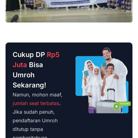
Cukup DP
Rp5
Juta
Bisa
Umroh
Sekarang!
Namun, mohon maaf,
jumlah seat terbatas
.
Jika sudah penuh,
pendaftaran Umroh
ditutup tanpa
pemberitahuan.