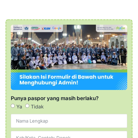
Masjid Nabawi
Souq Manaqqah
Tsaqifah Bani Saidah
Dan area sekitar lainnya.
(Catatan:
Program dapat disesuaikan
dengan kondisi di lapangan.)
Ziarah Raudhah
akan dilakukan sesuai
jadwal tasreh (izin kunjungan) yang
diperoleh melalui sistem resmi.
Setelah Sholat Dzuhur, jamaah kembali
ke hotel untuk makan siang.
Kemudian melaksanakan Sholat Ashar,
Maghrib, dan Isya di Masjid Nabawi.
Punya paspor yang masih berlaku?
Hari ditutup dengan makan malam di
Ya
Tidak
hotel.