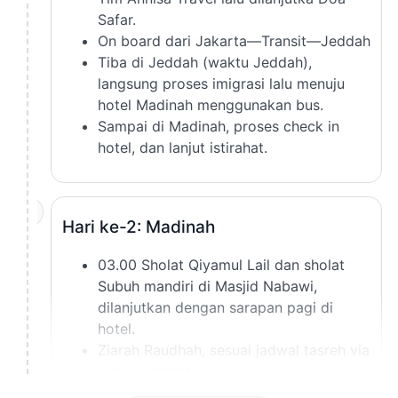
Safar.
On board dari Jakarta—Transit—Jeddah
Tiba di Jeddah (waktu Jeddah),
langsung proses imigrasi lalu menuju
hotel Madinah menggunakan bus.
Sampai di Madinah, proses check in
hotel, dan lanjut istirahat.
2
Hari ke-2: Madinah
03.00 Sholat Qiyamul Lail dan sholat
Subuh mandiri di Masjid Nabawi,
dilanjutkan dengan sarapan pagi di
hotel.
Ziarah Raudhah, sesuai jadwal tasreh via
sistem (
tentative
).
11.30
Sholat Jumat/Dzuhur
di Masjid