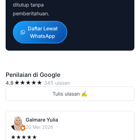
ditutup tanpa
pemberitahuan.
Daftar Lewat
WhatsApp
Penilaian di Google
★
★
★
★
★
4.8
345 ulasan
Tulis ulasan ✍️
Galmare Yulia
20 Mei 2026
★
★
★
★
★