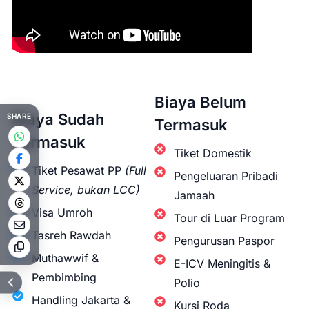
Biaya Belum
Biaya Sudah
SHARE
Termasuk
Termasuk
Tiket Domestik
Tiket Pesawat PP
(Full
Pengeluaran Pribadi
Service, bukan LCC)
Jamaah
Visa Umroh
Tour di Luar Program
Tasreh Rawdah
Pengurusan Paspor
Muthawwif &
E-ICV Meningitis &
Pembimbing
Polio
Handling Jakarta &
Kursi Roda