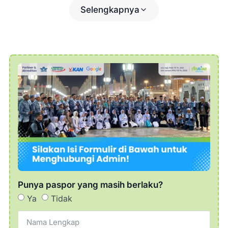
Nabawi dan dilanjutkan makan siang.
Selengkapnya
13.00 Ziarah dalam kota Medinah
meliputi Kubah Hijau Makam Rasulullah,
Makam Baqe, Masjid Gamamah, Masjid
Nabawi, Souq Manaqqah, Tsaqifah Bani
Saidah, dan sekitarnya.
15.00 Sholat Ashar di Masjid Nabawi.
18.00 Sholat Maghrib di Masjid Nabawi.
19.00 Sholat Isya di Masjid Nabawi,
kemudian lanjut makan malam di hotel.
Perbanyak kegiatan ibadah di Masjid
Nabawi & istirahat.
Punya paspor yang masih berlaku?
Ya
Tidak