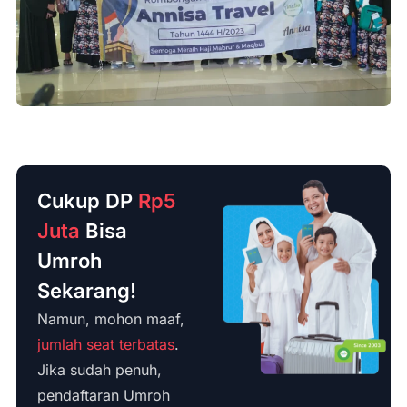
Cukup DP
Rp5
Juta
Bisa
Umroh
Sekarang!
Namun, mohon maaf,
jumlah seat terbatas
.
Jika sudah penuh,
pendaftaran Umroh