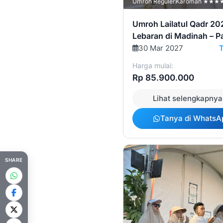
Umroh Reguler
Karomah ★★★
Umroh Lailatul Qadr 20
Lebaran di Madinah – P
Karomah
30 Mar 2027
Harga mulai:
Rp 85.900.000
Lihat selengkapnya
Tanya di WhatsA
SHARE