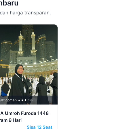
nbaru
 dan harga transparan.
h
Istiqomah ★★★☆☆
LA Umroh Furoda 1448
ram 9 Hari
Sisa 12 Seat