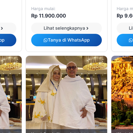
Harga mulai:
Harga mu
Rp 11.900.000
Rp 9.
Lihat selengkapnya
L
pp
Tanya di WhatsApp