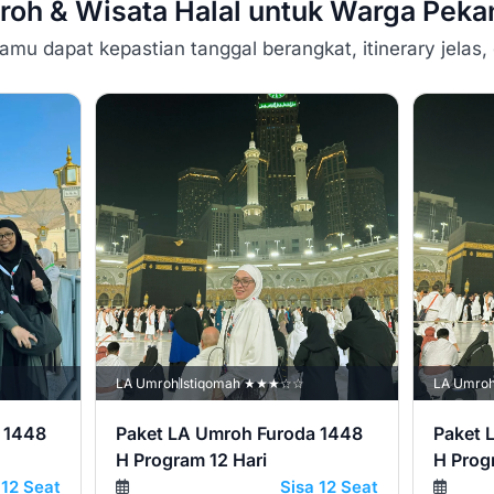
mroh & Wisata Halal untuk Warga
Peka
mu dapat kepastian tanggal berangkat, itinerary jelas,
LA Umroh
Istiqomah ★★★☆☆
LA Umro
 1448
Paket LA Umroh Furoda 1448
Paket 
H Program 12 Hari
H Prog
 12 Seat
Sisa 12 Seat