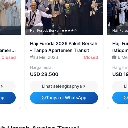
Haji Furoda
Berkah ★★★★☆
Haji Furo
Haji Furoda 2026 Paket Berkah
Haji F
temen
– Tanpa Apartemen Transit
Istiqom
Closed
16 Mei 2026
Closed
16 Me
Harga mulai:
Harga mu
USD 28.500
USD 1
Lihat selengkapnya
L
pp
Tanya di WhatsApp