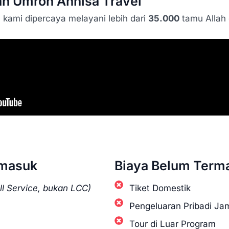
h Umroh Annisa Travel
 kami dipercaya melayani lebih dari
35.000
tamu Allah 
rmasuk
Biaya Belum Term
ll Service, bukan LCC)
Tiket Domestik
Pengeluaran Pribadi J
Tour di Luar Program