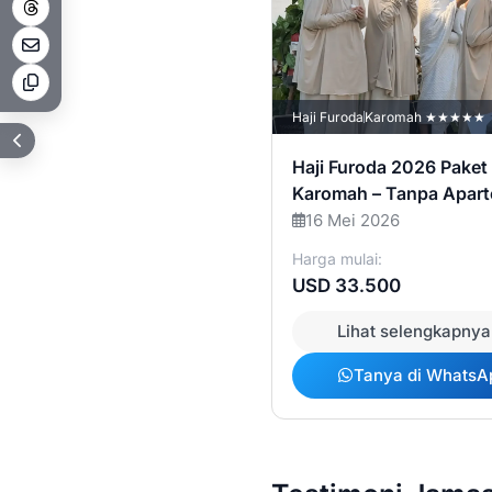
Haji Furoda
Karomah ★★★★★
Haji Furoda 2026 Paket
Karomah – Tanpa Apar
Transit
16 Mei 2026
Harga mulai:
USD 33.500
Lihat selengkapnya
Tanya di WhatsA