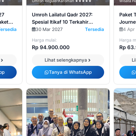
★★
Umroh Reguler
Karomah ★★★★★
Wisata Ha
27
Umroh Lailatul Qadr 2027:
Paket T
aket
Spesial Itikaf 10 Terkahir
Journey
Ramadhan di Tanah Suci
Malam
Tersedia
30 Mar 2027
Tersedia
4 Apr
Harga mulai:
Harga mu
Rp 94.900.000
Rp 63
Lihat selengkapnya
L
pp
Tanya di WhatsApp