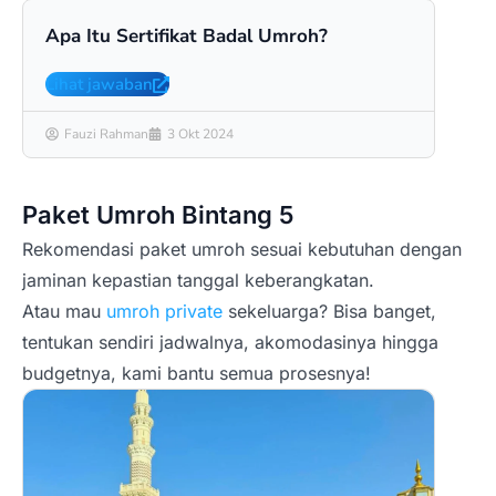
Apa Itu Sertifikat Badal Umroh?
Apa
Pere
Lihat jawaban
Liha
Fauzi Rahman
3 Okt 2024
Fa
Paket Umroh Bintang 5
Rekomendasi paket umroh sesuai kebutuhan dengan
jaminan kepastian tanggal keberangkatan.
Atau mau
umroh private
sekeluarga? Bisa banget,
tentukan sendiri jadwalnya, akomodasinya hingga
budgetnya, kami bantu semua prosesnya!
LA Um
Pake
Hari