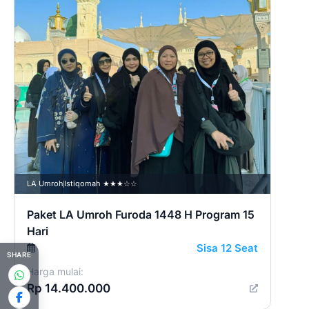
Harga
Rp 1
LA Umroh
Istiqomah ★★★☆☆
Paket LA Umroh Furoda 1448 H Program 15
Hari
Sisa 12 Seat
SHARE
Harga mulai:
Rp 14.400.000