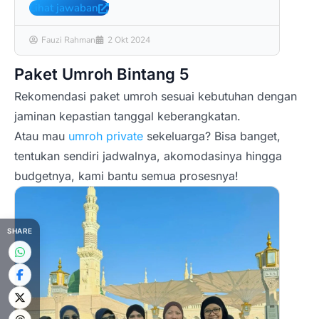
Lihat jawaban
Liha
Fauzi Rahman
2 Okt 2024
Fa
Paket Umroh Bintang 5
Rekomendasi paket umroh sesuai kebutuhan dengan
jaminan kepastian tanggal keberangkatan.
Atau mau
umroh private
sekeluarga? Bisa banget,
tentukan sendiri jadwalnya, akomodasinya hingga
budgetnya, kami bantu semua prosesnya!
LA Um
Pake
SHARE
Hari
Harga
Rp 1