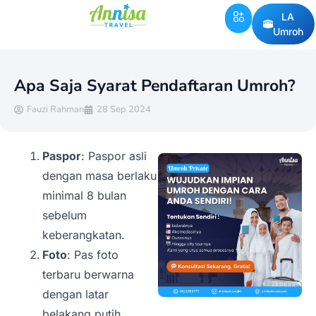
LA
Umroh
Apa Saja Syarat Pendaftaran Umroh?
Fauzi Rahman
28 Sep 2024
Paspor
: Paspor asli
dengan masa berlaku
minimal 8 bulan
sebelum
keberangkatan.
Foto
: Pas foto
terbaru berwarna
dengan latar
belakang putih